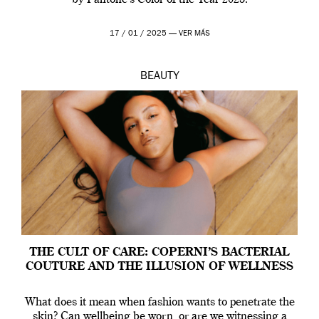
by Pantone’s Color of the Year 2025.
17 / 01 / 2025 —
VER MÁS
BEAUTY
THE CULT OF CARE: COPERNI’S BACTERIAL
COUTURE AND THE ILLUSION OF WELLNESS
What does it mean when fashion wants to penetrate the
skin? Can wellbeing be worn, or are we witnessing a