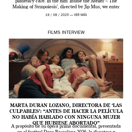
planetary care. In the film ‘Inside the Atelier – The
Making of Sympoiesis’, directed by Jip Mus, we enter
the sacred space where Iris van Herpen’s […]
19 / 08 / 2025 —
VER MÁS
FILMS
INTERVIEW
MARTA DURAN LOZANO, DIRECTORA DE ‘LAS
CULPABLES’: “ANTES DE HACER LA PELÍCULA
NO HABÍA HABLADO CON NINGUNA MUJER
QUE HUBIESE ABORTADO”
A propósito de su ópera prima documental, presentada