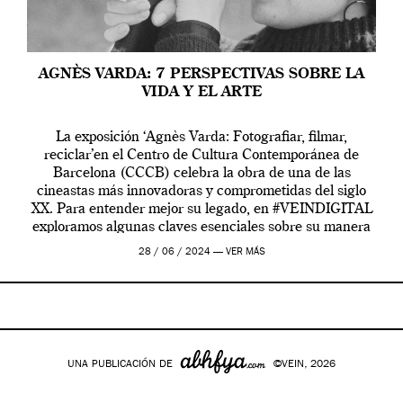
AGNÈS VARDA: 7 PERSPECTIVAS SOBRE LA
VIDA Y EL ARTE
La exposición ‘Agnès Varda: Fotografiar, filmar,
reciclar’en el Centro de Cultura Contemporánea de
Barcelona (CCCB) celebra la obra de una de las
cineastas más innovadoras y comprometidas del siglo
XX. Para entender mejor su legado, en #VEINDIGITAL
exploramos algunas claves esenciales sobre su manera
de entender la vida, el cine y el arte contemporáneo.
28 / 06 / 2024 —
VER MÁS
UNA PUBLICACIÓN DE
©VEIN, 2026
Google+