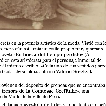
reía en la potencia artística de la moda. Vistió con l
, pero aún así, tenía un estilo propio muy marcado.
novela «
En busca del tiempo perdido
» (À la
ó en esta aristócrata para el personaje inmortal de
 él mismo escribió, «Cada uno de sus vestidos parec
ticular de su alma.» afirma
Valerie Steele,
la
rovienen del depósito de prendas que se encontraba
 trésors de la Comtesse Greffulhe
«, una
 la Mode de la Ville de Paris.
s el llamado
«vestido de Lily»
ya que, tanto el dise