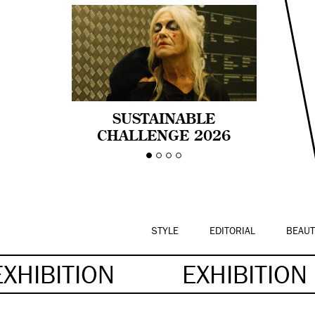
SUSTAINABLE
CHALLENGE 2026
CELEBRA LA
DIVERSIDAD DE EDAD
EN LA MODA CON AGE
PRIDE!
STYLE
EDITORIAL
BEAUT
EXHIBITION
EXHIBITION