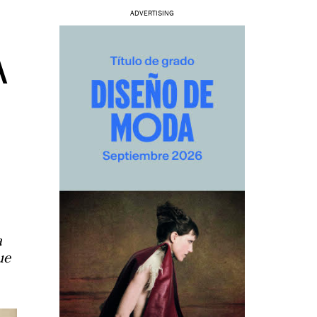
ADVERTISING
A
a
ue