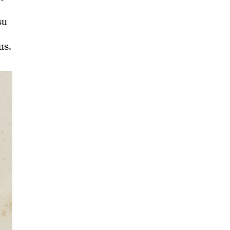
su
us.