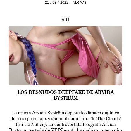
que los humanos tienen un complejo […]
21 / 09 / 2022 —
VER MÁS
ART
LOS DESNUDOS DEEPFAKE DE ARVIDA
BYSTRÖM
La artista Arvida Byström explora los límites digitales
del cuerpo en su recién publicado libro, ‘In The Clouds’
(En las Nubes). La controvertida fotógrafa Arvida
Byström, portada de VEIN no. 4, ha dado un nuevo giro