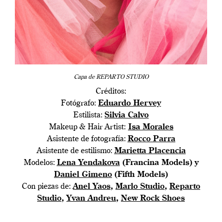
Capa de REPARTO STUDIO
Créditos:
Fotógrafo:
Eduardo Hervey
Estilista:
Silvia Calvo
Makeup & Hair Artist:
Isa Morales
Asistente de fotografía:
Rocco Parra
Asistente de estilismo:
Marietta Placencia
Modelos:
Lena Yendakova
(Francina Models) y
Daniel Gimeno
(Fifth Models)
Con piezas de:
Anel Yaos
,
Marlo Studio
,
Reparto
Studio
,
Yvan Andreu
,
New Rock Shoes