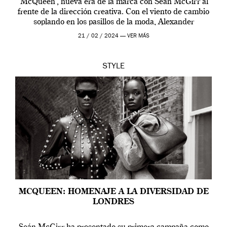
‘McQueen’, nueva era de la marca con Seán McGirr al
frente de la dirección creativa. Con el viento de cambio
soplando en los pasillos de la moda, Alexander
McQueen se prepara para una […]
21 / 02 / 2024 —
VER MÁS
STYLE
MCQUEEN: HOMENAJE A LA DIVERSIDAD DE
LONDRES