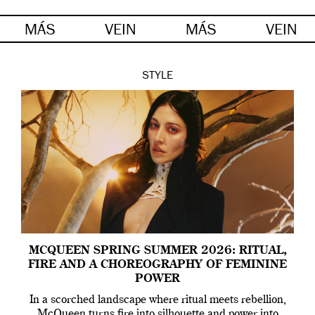
MÁS
VEIN
MÁS
VEIN
STYLE
MCQUEEN SPRING SUMMER 2026: RITUAL,
FIRE AND A CHOREOGRAPHY OF FEMININE
POWER
In a scorched landscape where ritual meets rebellion,
McQueen turns fire into silhouette and power into