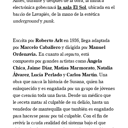
Antes, durante y después de la obra, la música
electrónica gobernará
la sala El Sol
, ubicada en el
barrio de Lavapiés, de la mano de la estética
underground
y
punk
.
Escrita por
Roberto Arlt
en 1936, llega adaptada
por
Marcelo Caballero
y dirigida por
Manuel
Ordenavia.
En cuanto al reparto, está
compuesto por grandes artistas como
Ángela
Chica
,
Jaime Díaz
,
Matías Marmorato
,
Natalia
Álvarez
,
Lucía Perlado
y
Carlos Martín
. Una
obra que narra la historia de Susana, quien ha
enloquecido y es engañada por un grupo de jóvenes
que crearán toda una farsa. Desde un médico que
le receta matar al culpable de su delirio, hasta un
vendedor de mantequilla que también es engañado
para hacerse pasar por tal culpable. Con el fin de
revivir la cruda realidad del sistema bajo el que