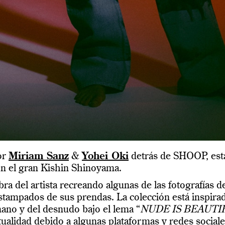
or
Miriam Sanz
&
Yohei Oki
detrás de SHOOP, est
on el gran Kishin Shinoyama.
 del artista recreando algunas de las fotografías de
ampados de sus prendas. La colección está inspirada 
mano y del desnudo bajo el lema “
NUDE IS BEAUTI
actualidad debido a algunas plataformas y redes sociale