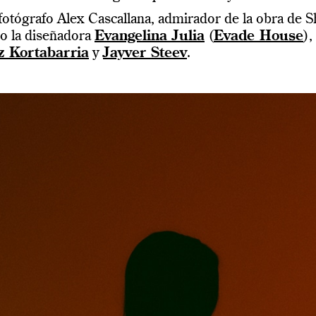
fotógrafo Alex Cascallana, admirador de la obra de 
mo la diseñadora
Evangelina Julia
(
Evade House
),
z Kortabarria
y
Jayver Steev
.