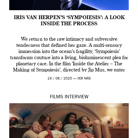
IRIS VAN HERPEN’S ‘SYMPOIESIS’: A LOOK
INSIDE THE PROCESS
We return to the raw intimacy and subversive
tenderness that defined her gaze. A multi-sensory
immersion into the ocean’s fragility, ‘Sympoiesis’
transforms couture into a living, bioluminescent plea for
planetary care. In the film ‘Inside the Atelier – The
Making of Sympoiesis’, directed by Jip Mus, we enter
the sacred space where Iris van Herpen’s […]
19 / 08 / 2025 —
VER MÁS
FILMS
INTERVIEW