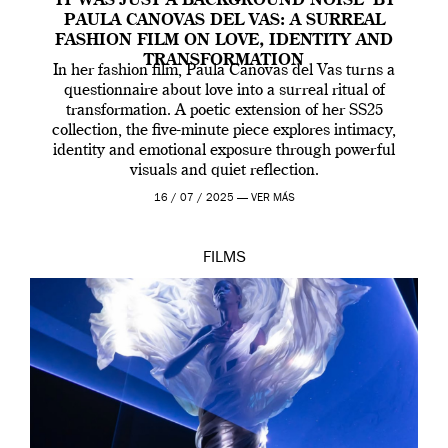
‘IT WAS JUST A BACKGROUND NOISE’ BY
PAULA CANOVAS DEL VAS: A SURREAL
FASHION FILM ON LOVE, IDENTITY AND
TRANSFORMATION
In her fashion film, Paula Canovas del Vas turns a
questionnaire about love into a surreal ritual of
transformation. A poetic extension of her SS25
collection, the five-minute piece explores intimacy,
identity and emotional exposure through powerful
visuals and quiet reflection.
16 / 07 / 2025 —
VER MÁS
FILMS