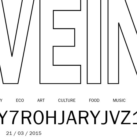
Y
ECO
ART
CULTURE
FOOD
MUSIC
Y7R0HJARYJV
21 / 03 / 2015