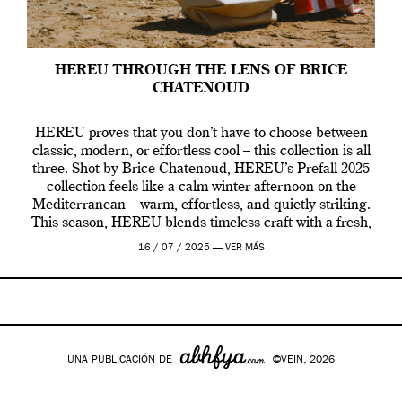
HEREU THROUGH THE LENS OF BRICE
CHATENOUD
HEREU proves that you don’t have to choose between
classic, modern, or effortless cool – this collection is all
three. Shot by Brice Chatenoud, HEREU’s Prefall 2025
collection feels like a calm winter afternoon on the
Mediterranean – warm, effortless, and quietly striking.
This season, HEREU blends timeless craft with a fresh,
contemporary vibe, creating […]
16 / 07 / 2025 —
VER MÁS
UNA PUBLICACIÓN DE
©VEIN, 2026
Google+