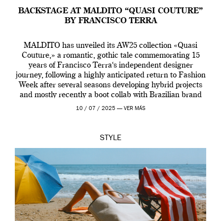
BACKSTAGE AT MALDITO “QUASI COUTURE”
BY FRANCISCO TERRA
MALDITO has unveiled its AW25 collection «Quasi
Couture,» a romantic, gothic tale commemorating 15
years of Francisco Terra‘s independent designer
journey, following a highly anticipated return to Fashion
Week after several seasons developing hybrid projects
and mostly recently a boot collab with Brazilian brand
Melissa. This fashion show is a component of Francisco
10 / 07 / 2025 —
VER MÁS
Terra’s Maldito […]
STYLE