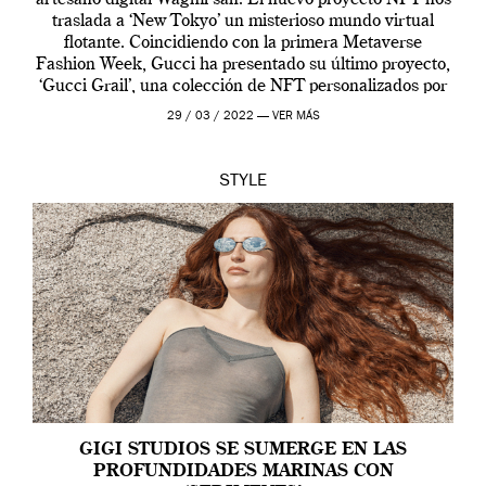
artesano digital Wagmi-san. El nuevo proyecto NFT nos
traslada a ‘New Tokyo’ un misterioso mundo virtual
flotante. Coincidiendo con la primera Metaverse
Fashion Week, Gucci ha presentado su último proyecto,
‘Gucci Grail’, una colección de NFT personalizados por
Alessandro Michele, director creativo de la casa italiana
29 / 03 / 2022 —
VER MÁS
[…]
STYLE
GIGI STUDIOS SE SUMERGE EN LAS
PROFUNDIDADES MARINAS CON