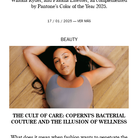
Winona Ryder, and Paloma Elsesser, all complemented
by Pantone’s Color of the Year 2025.
17 / 01 / 2025 —
VER MÁS
BEAUTY
THE CULT OF CARE: COPERNI’S BACTERIAL
COUTURE AND THE ILLUSION OF WELLNESS
What does it mean when fashion wants to penetrate the