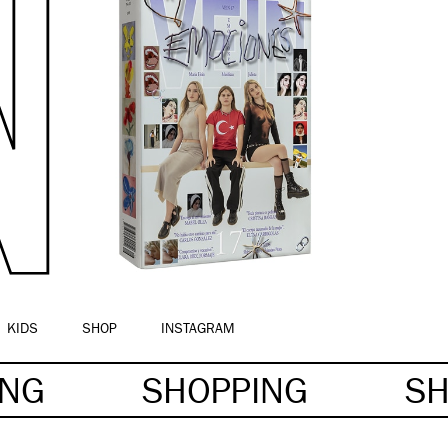
KIDS
SHOP
INSTAGRAM
ING
SHOPPING
S