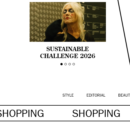
SUSTAINABLE
CHALLENGE 2026
CELEBRA LA
DIVERSIDAD DE EDAD
EN LA MODA CON AGE
PRIDE!
STYLE
EDITORIAL
BEAUT
SHOPPING
SHOPPING