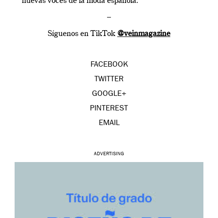
nuevas voces de la moda española.
–
Síguenos en TikTok
@veinmagazine
FACEBOOK
TWITTER
GOOGLE+
PINTEREST
EMAIL
ADVERTISING