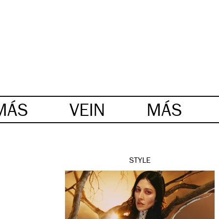
MÁS
VEIN
MÁS
STYLE