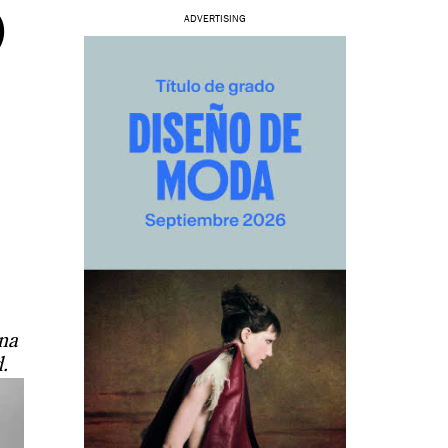
O
ADVERTISING
una
.