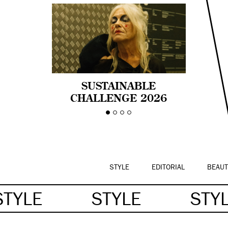
SUSTAINABLE
CHALLENGE 2026
CELEBRA LA
DIVERSIDAD DE EDAD
EN LA MODA CON AGE
PRIDE!
STYLE
EDITORIAL
BEAUT
STYLE
STYLE
STY