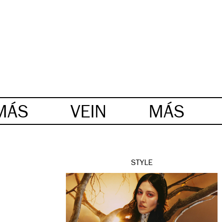
MÁS
VEIN
MÁS
STYLE