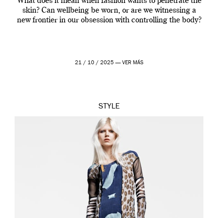
What does it mean when fashion wants to penetrate the
skin? Can wellbeing be worn, or are we witnessing a
new frontier in our obsession with controlling the body?
21 / 10 / 2025 —
VER MÁS
STYLE