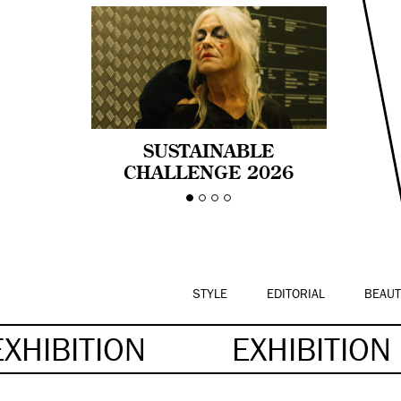
SUSTAINABLE
CHALLENGE 2026
CELEBRA LA
DIVERSIDAD DE EDAD
EN LA MODA CON AGE
PRIDE!
STYLE
EDITORIAL
BEAUT
EXHIBITION
EXHIBITION