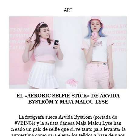
ART
EL «AEROBIC SELFIE STICK» DE ARVIDA
BYSTRÖM Y MAJA MALOU LYSE
La fotógrafa sueca Arvida Byström (portada de
#VEIN04) y la artista danesa Maja Malou Lyse han
creado un palo de selfie que sirve tanto para levantar la
autoestima como para elevar los tejidos a base de unos