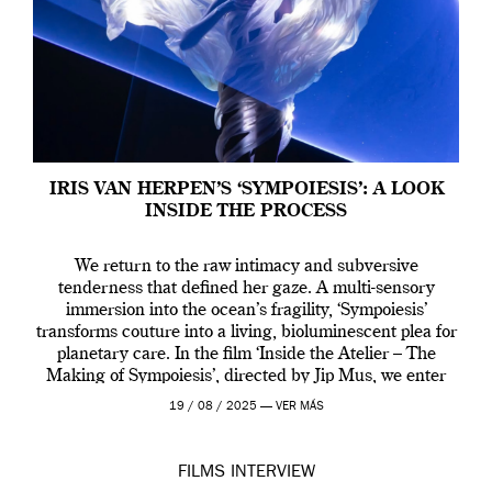
IRIS VAN HERPEN’S ‘SYMPOIESIS’: A LOOK
INSIDE THE PROCESS
We return to the raw intimacy and subversive
tenderness that defined her gaze. A multi-sensory
immersion into the ocean’s fragility, ‘Sympoiesis’
transforms couture into a living, bioluminescent plea for
planetary care. In the film ‘Inside the Atelier – The
Making of Sympoiesis’, directed by Jip Mus, we enter
the sacred space where Iris van Herpen’s […]
19 / 08 / 2025 —
VER MÁS
FILMS
INTERVIEW