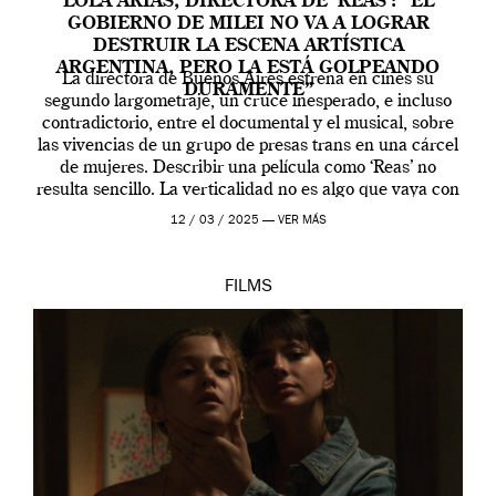
LOLA ARIAS, DIRECTORA DE ‘REAS’: “EL
GOBIERNO DE MILEI NO VA A LOGRAR
DESTRUIR LA ESCENA ARTÍSTICA
ARGENTINA, PERO LA ESTÁ GOLPEANDO
La directora de Buenos Aires estrena en cines su
DURAMENTE”
segundo largometraje, un cruce inesperado, e incluso
contradictorio, entre el documental y el musical, sobre
las vivencias de un grupo de presas trans en una cárcel
de mujeres. Describir una película como ‘Reas’ no
resulta sencillo. La verticalidad no es algo que vaya con
la artista, […]
12 / 03 / 2025 —
VER MÁS
FILMS