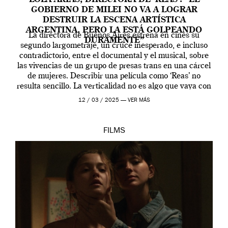
LOLA ARIAS, DIRECTORA DE ‘REAS’: “EL
GOBIERNO DE MILEI NO VA A LOGRAR
DESTRUIR LA ESCENA ARTÍSTICA
ARGENTINA, PERO LA ESTÁ GOLPEANDO
La directora de Buenos Aires estrena en cines su
DURAMENTE”
segundo largometraje, un cruce inesperado, e incluso
contradictorio, entre el documental y el musical, sobre
las vivencias de un grupo de presas trans en una cárcel
de mujeres. Describir una película como ‘Reas’ no
resulta sencillo. La verticalidad no es algo que vaya con
la artista, […]
12 / 03 / 2025 —
VER MÁS
FILMS