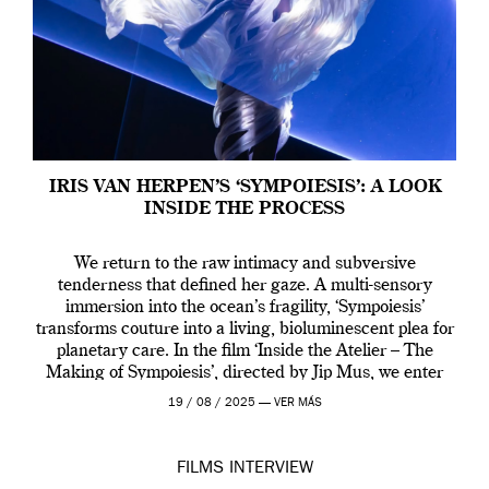
IRIS VAN HERPEN’S ‘SYMPOIESIS’: A LOOK
INSIDE THE PROCESS
We return to the raw intimacy and subversive
tenderness that defined her gaze. A multi-sensory
immersion into the ocean’s fragility, ‘Sympoiesis’
transforms couture into a living, bioluminescent plea for
planetary care. In the film ‘Inside the Atelier – The
Making of Sympoiesis’, directed by Jip Mus, we enter
the sacred space where Iris van Herpen’s […]
19 / 08 / 2025 —
VER MÁS
FILMS
INTERVIEW