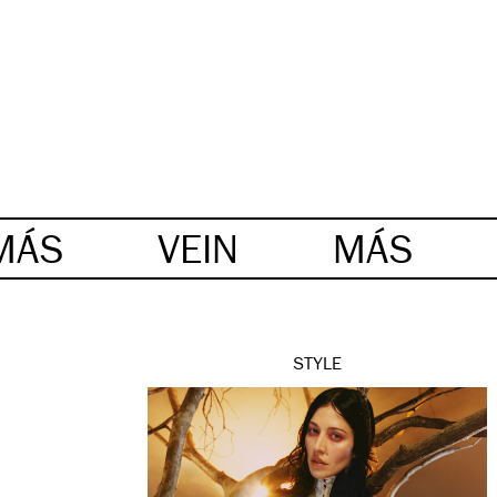
MÁS
VEIN
MÁS
STYLE