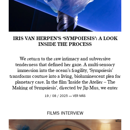
IRIS VAN HERPEN’S ‘SYMPOIESIS’: A LOOK
INSIDE THE PROCESS
We return to the raw intimacy and subversive
tenderness that defined her gaze. A multi-sensory
immersion into the ocean’s fragility, ‘Sympoiesis’
transforms couture into a living, bioluminescent plea for
planetary care. In the film ‘Inside the Atelier – The
Making of Sympoiesis’, directed by Jip Mus, we enter
the sacred space where Iris van Herpen’s […]
19 / 08 / 2025 —
VER MÁS
FILMS
INTERVIEW