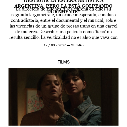
DESTRUIR LA ESCENA ARTÍSTICA
ARGENTINA, PERO LA ESTÁ GOLPEANDO
La directora de Buenos Aires estrena en cines su
DURAMENTE”
segundo largometraje, un cruce inesperado, e incluso
contradictorio, entre el documental y el musical, sobre
las vivencias de un grupo de presas trans en una cárcel
de mujeres. Describir una película como ‘Reas’ no
resulta sencillo. La verticalidad no es algo que vaya con
la artista, […]
12 / 03 / 2025 —
VER MÁS
FILMS