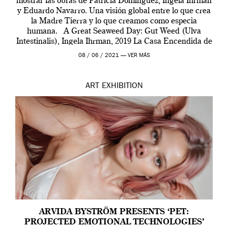
mostrar las obras de Patricia Domínguez, Ingela Ihrman
y Eduardo Navarro. Una visión global entre lo que crea
la Madre Tierra y lo que creamos como especia
humana. A Great Seaweed Day: Gut Weed (Ulva
Intestinalis), Ingela Ihrman, 2019 La Casa Encendida de
Madrid y la Wellcome […]
08 / 06 / 2021 —
VER MÁS
ART
EXHIBITION
ARVIDA BYSTRÖM PRESENTS ‘PET:
PROJECTED EMOTIONAL TECHNOLOGIES’