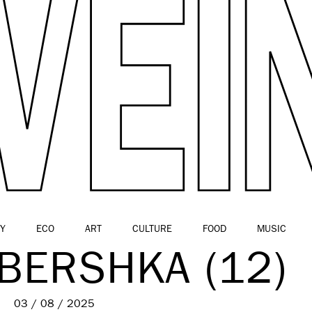
Y
ECO
ART
CULTURE
FOOD
MUSIC
BERSHKA (12)
03 / 08 / 2025