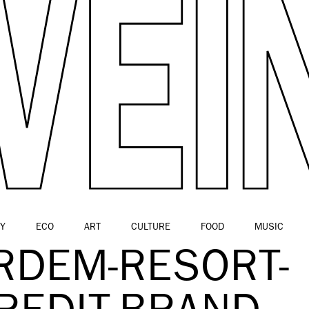
Y
ECO
ART
CULTURE
FOOD
MUSIC
RDEM-RESORT-