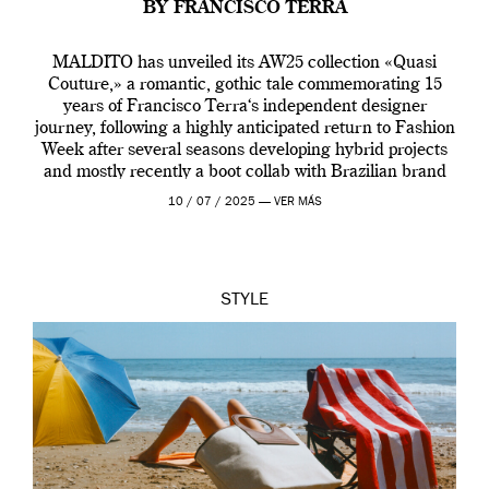
BY FRANCISCO TERRA
MALDITO has unveiled its AW25 collection «Quasi
Couture,» a romantic, gothic tale commemorating 15
years of Francisco Terra‘s independent designer
journey, following a highly anticipated return to Fashion
Week after several seasons developing hybrid projects
and mostly recently a boot collab with Brazilian brand
Melissa. This fashion show is a component of Francisco
10 / 07 / 2025 —
VER MÁS
Terra’s Maldito […]
STYLE