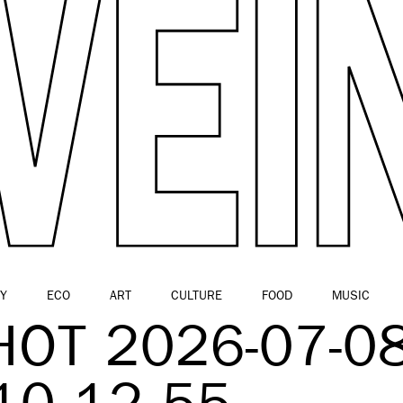
Y
ECO
ART
CULTURE
FOOD
MUSIC
OT 2026-07-0