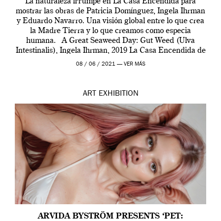
La naturaleza irrumpe en La Casa Encendida para
mostrar las obras de Patricia Domínguez, Ingela Ihrman
y Eduardo Navarro. Una visión global entre lo que crea
la Madre Tierra y lo que creamos como especia
humana. A Great Seaweed Day: Gut Weed (Ulva
Intestinalis), Ingela Ihrman, 2019 La Casa Encendida de
Madrid y la Wellcome […]
08 / 06 / 2021 —
VER MÁS
ART
EXHIBITION
ARVIDA BYSTRÖM PRESENTS ‘PET: