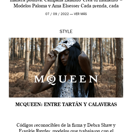
manera positiva. Campaña Zalando ‘Crea tu momento’ –
Modelos Paloma y Ama Elsesser Cada prenda, cada
outfit, cada momento, caracteriza […]
07 / 09 / 2022 —
VER MÁS
STYLE
MCQUEEN: ENTRE TARTÁN Y CALAVERAS
Códigos reconocibles de la firma y Debra Shaw y
Frankie Rayder, modelos que trabajaron con el