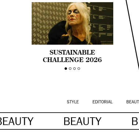
SUSTAINABLE
CHALLENGE 2026
CELEBRA LA
DIVERSIDAD DE EDAD
EN LA MODA CON AGE
PRIDE!
STYLE
EDITORIAL
BEAUT
BEAUTY
BEAUTY
B