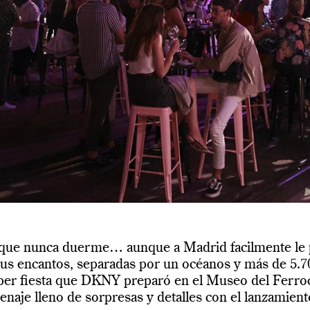
 que nunca duerme… aunque a Madrid facilmente le 
us encantos, separadas por un océanos y más de 5.70
per fiesta que DKNY preparó en el Museo del Ferroc
aje lleno de sorpresas y detalles con el lanzamient