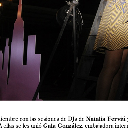
ptiembre con las sesiones de DJs de
Natalia Ferviú
A ellas se les unió
Gala González
, embajadora inter