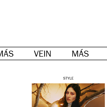
MÁS
VEIN
MÁS
STYLE