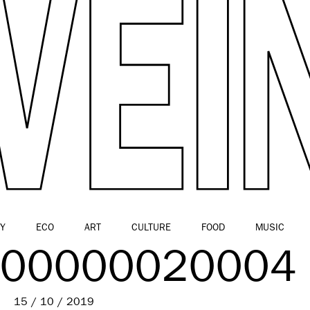
Y
ECO
ART
CULTURE
FOOD
MUSIC
00000020004
15 / 10 / 2019