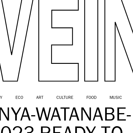
Y
ECO
ART
CULTURE
FOOD
MUSIC
NYA-WATANABE-