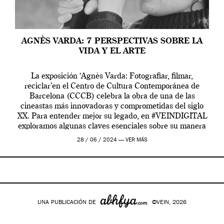
AGNÈS VARDA: 7 PERSPECTIVAS SOBRE LA
VIDA Y EL ARTE
La exposición ‘Agnès Varda: Fotografiar, filmar,
reciclar’en el Centro de Cultura Contemporánea de
Barcelona (CCCB) celebra la obra de una de las
cineastas más innovadoras y comprometidas del siglo
XX. Para entender mejor su legado, en #VEINDIGITAL
exploramos algunas claves esenciales sobre su manera
de entender la vida, el cine y el arte contemporáneo.
28 / 06 / 2024 —
VER MÁS
UNA PUBLICACIÓN DE
©VEIN, 2026
Google+