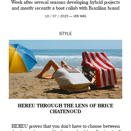
Week after several seasons developing hybrid projects
and mostly recently a boot collab with Brazilian brand
Melissa. This fashion show is a component of Francisco
10 / 07 / 2025 —
VER MÁS
Terra’s Maldito […]
STYLE
HEREU THROUGH THE LENS OF BRICE
CHATENOUD
HEREU proves that you don’t have to choose between