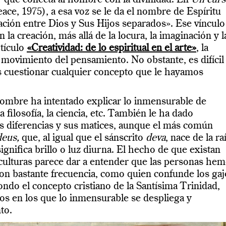
ce, 1975), a esa voz se le da el nombre de Espíritu
ación entre Dios y Sus Hijos separados». Ese vínculo
la creación, más allá de la locura, la imaginación y l
rtículo
«Creatividad: de lo espiritual en el arte»
, la
 movimiento del pensamiento. No obstante, es difícil
s cuestionar cualquier concepto que le hayamos
l hombre ha intentado explicar lo inmensurable de
a filosofía, la ciencia, etc. También le ha dado
s diferencias y sus matices, aunque el más común
deus,
que, al igual que el sánscrito
deva
, nace de la ra
significa brillo o luz diurna. El hecho de que existan
s culturas parece dar a entender que las personas he
con bastante frecuencia, como quien confunde los gaj
ondo el concepto cristiano de la Santísima Trinidad,
os en los que lo inmensurable se despliega y
to.