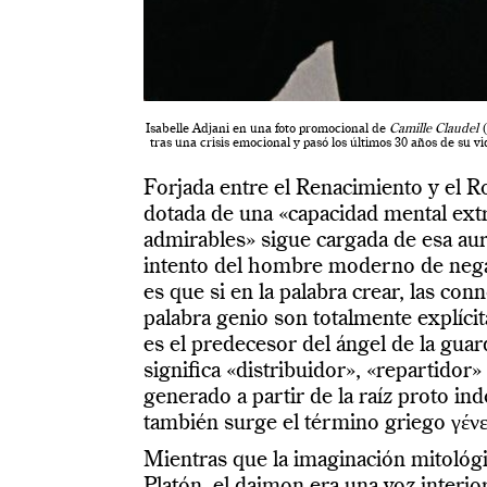
Isabelle Adjani en una foto promocional de
Camille Claudel
(
tras una crisis emocional y pasó los últimos 30 años de su v
Forjada entre el Renacimiento y el 
dotada de una «capacidad mental extr
admirables» sigue cargada de esa aur
intento del hombre moderno de negar 
es que si en la palabra crear, las conn
palabra genio son totalmente explícit
es el predecesor del ángel de la gua
significa «distribuidor», «repartidor»
generado a partir de la raíz proto i
también surge el término griego γένε
Mientras que la imaginación mitológi
Platón, el daimon era una voz interi