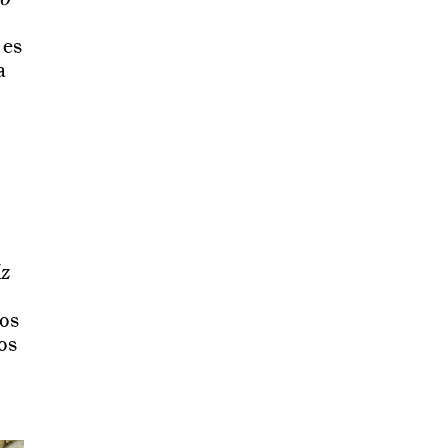
 es
a
íz
mos
os