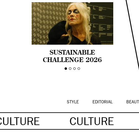
SUSTAINABLE
CHALLENGE 2026
CELEBRA LA
DIVERSIDAD DE EDAD
EN LA MODA CON AGE
PRIDE!
STYLE
EDITORIAL
BEAUT
CULTURE
CULTURE