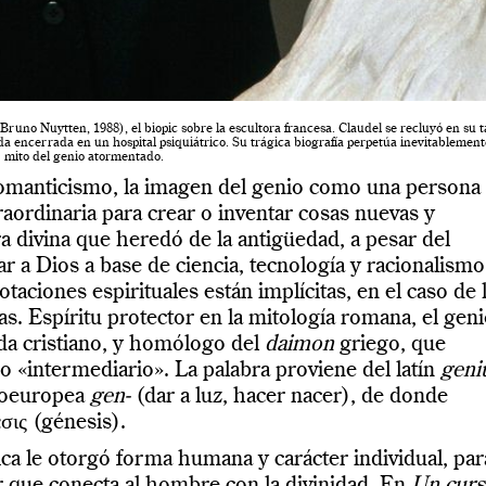
Bruno Nuytten, 1988), el biopic sobre la escultora francesa. Claudel se recluyó en su t
ida encerrada en un hospital psiquiátrico. Su trágica biografía perpetúa inevitablement
mito del genio atormentado.
Romanticismo, la imagen del genio como una persona
aordinaria para crear o inventar cosas nuevas y
a divina que heredó de la antigüedad, a pesar del
a Dios a base de ciencia, tecnología y racionalismo
otaciones espirituales están implícitas, en el caso de 
as. Espíritu protector en la mitología romana, el gen
rda cristiano, y homólogo del
daimon
griego, que
 o «intermediario». La palabra proviene del latín
geni
ndoeuropea
gen-
(dar a luz, hacer nacer), de donde
σις (génesis).
ca le otorgó forma humana y carácter individual, par
or que conecta al hombre con la divinidad. En
Un cur