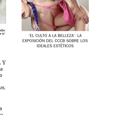
aller
e el
‘EL CULTO A LA BELLEZA’: LA
EXPOSICIÓN DEL CCCB SOBRE LOS
IDEALES ESTÉTICOS
. Y
la
io
us
,
a
so