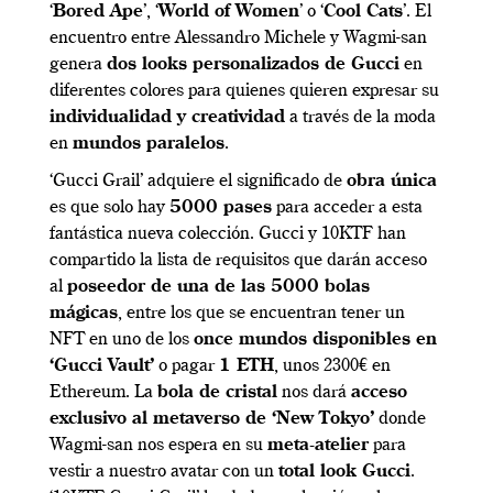
‘
Bored Ape
’, ‘
World of Women
’ o ‘
Cool Cats
’. El
encuentro entre Alessandro Michele y Wagmi-san
genera
dos looks personalizados de Gucci
en
diferentes colores para quienes quieren expresar su
individualidad y creatividad
a través de la moda
en
mundos paralelos
.
‘Gucci Grail’ adquiere el significado de
obra única
es que solo hay
5000 pases
para acceder a esta
fantástica nueva colección. Gucci y 10KTF han
compartido la lista de requisitos que darán acceso
al
poseedor de una de las 5000 bolas
mágicas
, entre los que se encuentran tener un
NFT en uno de los
once mundos disponibles en
‘Gucci Vault’
o pagar
1 ETH
, unos 2300€ en
Ethereum. La
bola de cristal
nos dará
acceso
exclusivo al metaverso de ‘New Tokyo’
donde
Wagmi-san nos espera en su
meta-atelier
para
vestir a nuestro avatar con un
total look Gucci
.