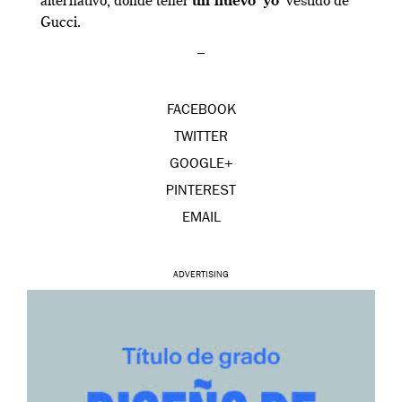
alternativo, donde tener
un nuevo ‘yo’
vestido de
Gucci.
–
FACEBOOK
TWITTER
GOOGLE+
PINTEREST
EMAIL
ADVERTISING