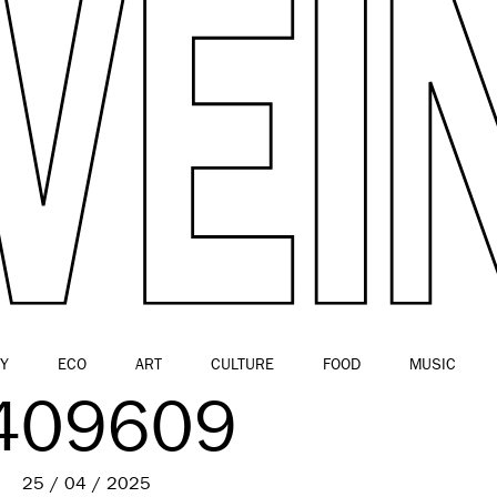
Y
ECO
ART
CULTURE
FOOD
MUSIC
409609
25 / 04 / 2025