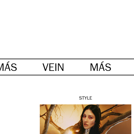
MÁS
VEIN
MÁS
STYLE