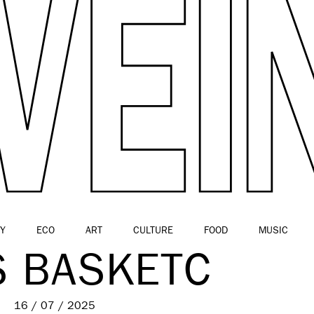
Y
ECO
ART
CULTURE
FOOD
MUSIC
S BASKETC
16 / 07 / 2025