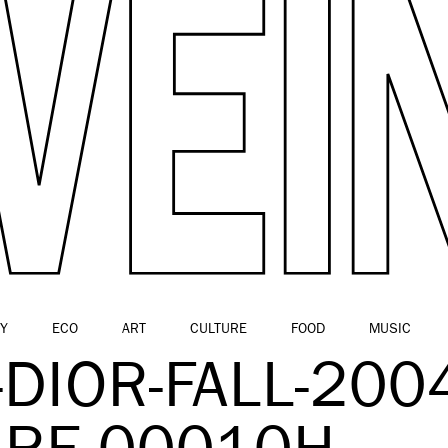
Y
ECO
ART
CULTURE
FOOD
MUSIC
DIOR-FALL-200