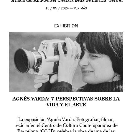
jornada del Anti-Gutter 2 estára llena de música. Será el
[…]
13 / 05 / 2024 —
VER MÁS
EXHIBITION
AGNÈS VARDA: 7 PERSPECTIVAS SOBRE LA
VIDA Y EL ARTE
La exposición ‘Agnès Varda: Fotografiar, filmar,
reciclar’en el Centro de Cultura Contemporánea de
Barcelona (CCCB) celebra la obra de una de las