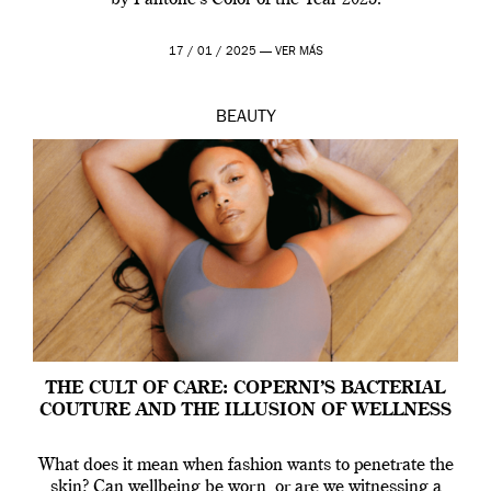
by Pantone’s Color of the Year 2025.
17 / 01 / 2025 —
VER MÁS
BEAUTY
THE CULT OF CARE: COPERNI’S BACTERIAL
COUTURE AND THE ILLUSION OF WELLNESS
What does it mean when fashion wants to penetrate the
skin? Can wellbeing be worn, or are we witnessing a