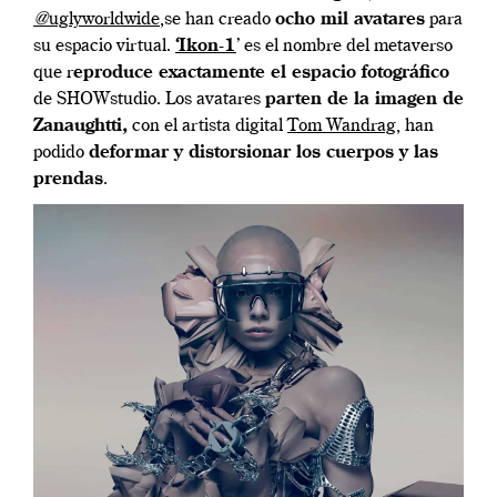
@
uglyworldwide
,se han creado
ocho mil avatares
para
su espacio virtual.
‘
Ikon-1
’ es el nombre del metaverso
que r
eproduce exactamente el espacio fotográfico
de
SHOWstudio
. Los avatares
parten de la imagen de
Zanaughtti,
con el artista digital
Tom Wandrag
, han
podido
d
eformar y distorsionar los cuerpos y las
prendas
.