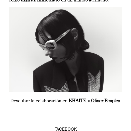
como
disfraz inmediato
en un mundo atenuado.
Descubre la colaboración en
KHAITE x Oliver Peoples
.
–
FACEBOOK