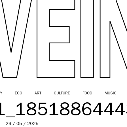
Y
ECO
ART
CULTURE
FOOD
MUSIC
1_1851886444
29 / 05 / 2025