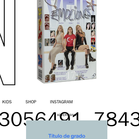
KIDS
SHOP
INSTAGRAM
3056491_784
ADVERTISING