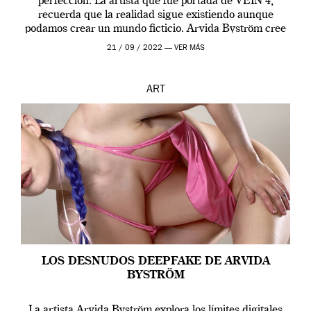
perfección. La artista que fue portada de VEIN 4,
recuerda que la realidad sigue existiendo aunque
podamos crear un mundo ficticio. Arvida Byström cree
que los humanos tienen un complejo […]
21 / 09 / 2022 —
VER MÁS
ART
LOS DESNUDOS DEEPFAKE DE ARVIDA
BYSTRÖM
La artista Arvida Byström explora los límites digitales