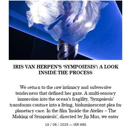
IRIS VAN HERPEN’S ‘SYMPOIESIS’: A LOOK
INSIDE THE PROCESS
We return to the raw intimacy and subversive
tenderness that defined her gaze. A multi-sensory
immersion into the ocean’s fragility, ‘Sympoiesis’
transforms couture into a living, bioluminescent plea for
planetary care. In the film ‘Inside the Atelier – The
Making of Sympoiesis’, directed by Jip Mus, we enter
the sacred space where Iris van Herpen’s […]
19 / 08 / 2025 —
VER MÁS