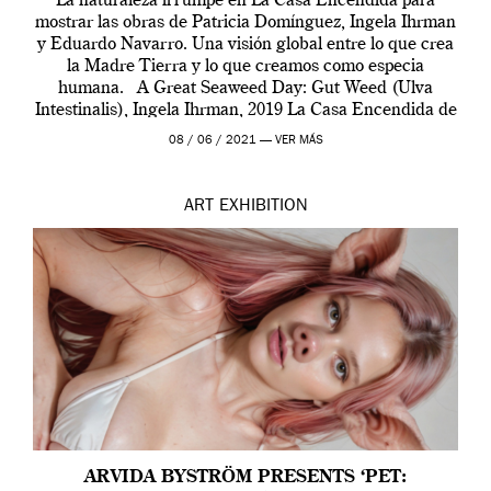
La naturaleza irrumpe en La Casa Encendida para
mostrar las obras de Patricia Domínguez, Ingela Ihrman
y Eduardo Navarro. Una visión global entre lo que crea
la Madre Tierra y lo que creamos como especia
humana. A Great Seaweed Day: Gut Weed (Ulva
Intestinalis), Ingela Ihrman, 2019 La Casa Encendida de
Madrid y la Wellcome […]
08 / 06 / 2021 —
VER MÁS
ART
EXHIBITION
ARVIDA BYSTRÖM PRESENTS ‘PET: